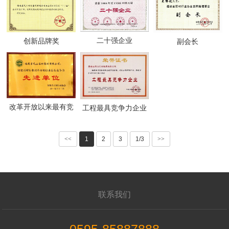
二十强企业
创新品牌奖
副会长
改革开放以来最有竞
工程最具竞争力企业
争力先进单位
<<
1
2
3
1/3
>>
联系我们
0595-85887888