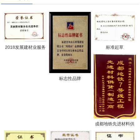
2018发展建材业服务
标准起草
先进单位
标志性品牌
成都地铁先进材料供
应商