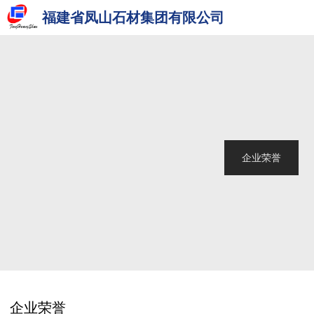
福建省凤山石材集团有限公司
网站首页
走进凤山
产品介绍
工程案例
企业荣誉
行业资讯
联系我们
企业荣誉