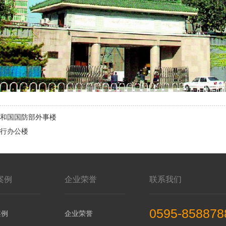
和国国防部外事楼
行办公楼
案例
企业荣誉
联系我们
0595-858878
案例
企业荣誉