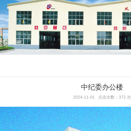
中纪委办公楼
2024-11-01 点击次数：372 次