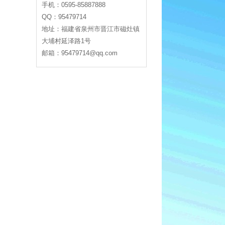
手机：0595-85887888
QQ：95479714
地址：福建省泉州市晋江市磁灶镇
大埔村延泽路1号
邮箱：95479714@qq.com