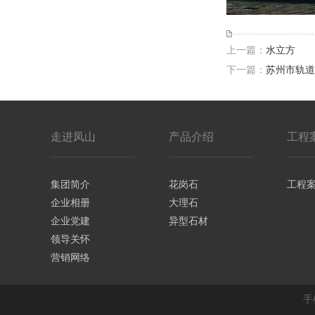
上一篇：
水立方
下一篇：
苏州市轨道
走进凤山
产品介绍
工程
集团简介
花岗石
工程
企业相册
大理石
企业党建
异型石材
领导关怀
营销网络
手