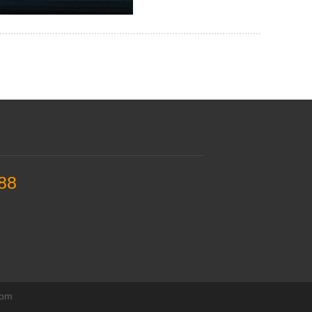
88
om