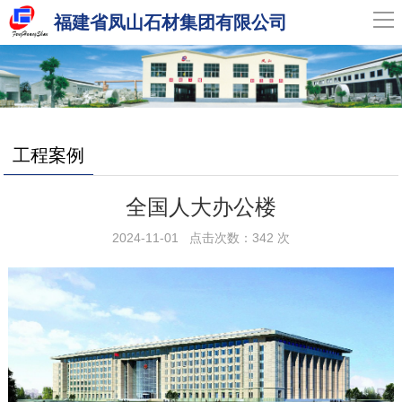
导
福建省凤山石材集团有限公司
航
网站首页
走进凤山
工程案例
产品介绍
全国人大办公楼
工程案例
2024-11-01 点击次数：342 次
企业荣誉
行业资讯
联系我们